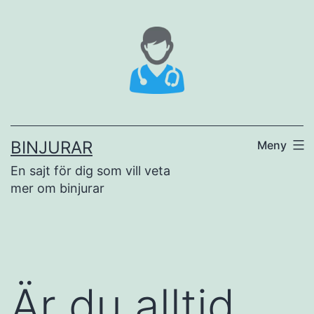
Hoppa
till
innehåll
BINJURAR
Meny
En sajt för dig som vill veta
mer om binjurar
Är du alltid